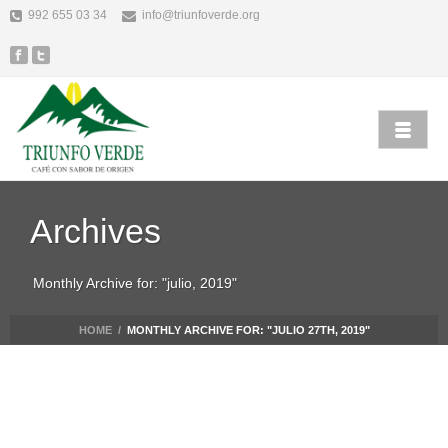
992 655 03 34
info@triunfoverde.org
Archives
Monthly Archive for: "julio, 2019"
HOME
/
MONTHLY ARCHIVE FOR: "JULIO 27TH, 2019"
Alicia Garcia
Uncategorized
julio 27th, 2019
WHAT YOU DON’T