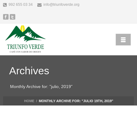
992 655 03 34
info@triunfoverde.org
Archives
Monthly Archive for: "julio, 2019"
HOME
/
MONTHLY ARCHIVE FOR: "JULIO 19TH, 2019"
Alicia Garcia
Uncategorized
julio 19th, 2019
CUSTOM WRITING