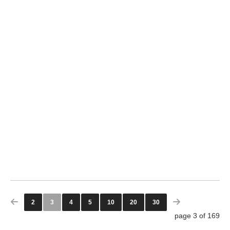
BIOLOGY MAJOR UF
0
0
2
3
4
5
10
20
30
page 3 of 169