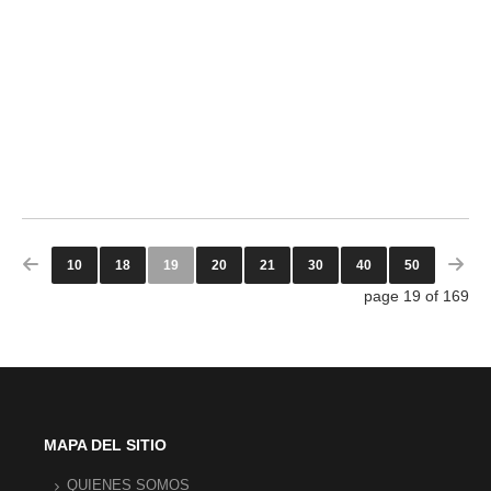
10
18
19
20
21
30
40
50
page 19 of 169
MAPA DEL SITIO
QUIENES SOMOS