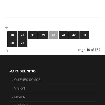
10
20
30
39
40
41
42
50
60
70
page 40 of 169
MAPA DEL SITIO
QUIENES SOMOS
VISION
MISION