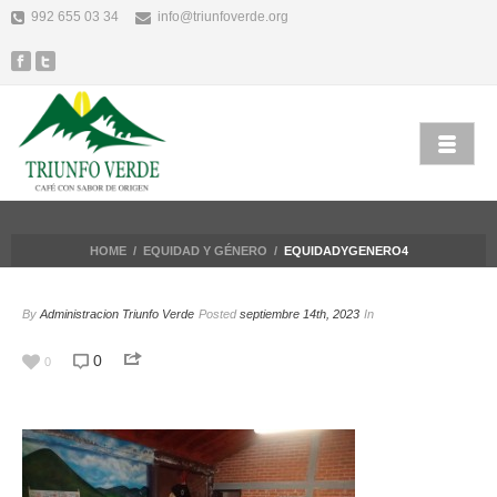
992 655 03 34
info@triunfoverde.org
HOME
/
EQUIDAD Y GÉNERO
/
EQUIDADYGENERO4
By
Administracion Triunfo Verde
Posted
septiembre 14th, 2023
In
0
0